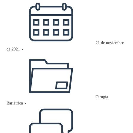
Publicación
de
la
entrada:
21 de noviembre
de 2021
Categoría
de
la
entrada:
Cirugía
Bariátrica
Comentarios
de
la
entrada: