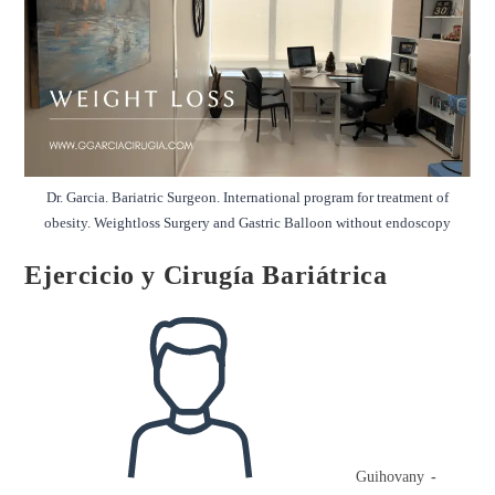
Dr. Garcia. Bariatric Surgeon. International program for treatment of
obesity. Weightloss Surgery and Gastric Balloon without endoscopy
Ejercicio y Cirugía Bariátrica
Autor
de
la
entrada:
Guihovany