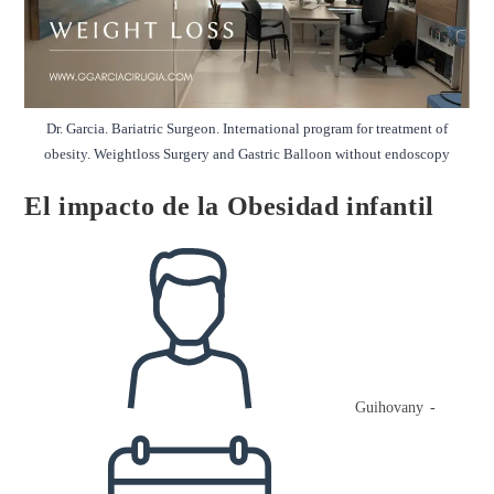
Dr. Garcia. Bariatric Surgeon. International program for treatment of
obesity. Weightloss Surgery and Gastric Balloon without endoscopy
El impacto de la Obesidad infantil
Autor
de
la
entrada:
Guihovany
Publicación
de
la