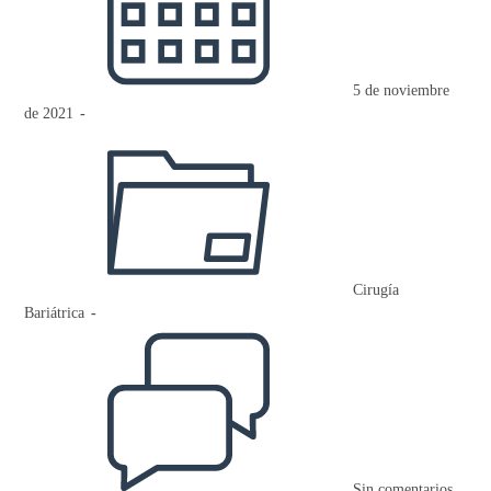
entrada:
5 de noviembre
de 2021
Categoría
de
la
entrada:
Cirugía
Bariátrica
Comentarios
de
la
entrada:
Sin comentarios