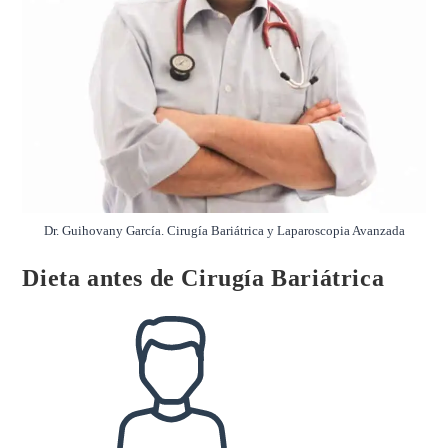
Dr. Guihovany García. Cirugía Bariátrica y Laparoscopia Avanzada
Dieta antes de Cirugía Bariátrica
Autor
de
la
entrada: