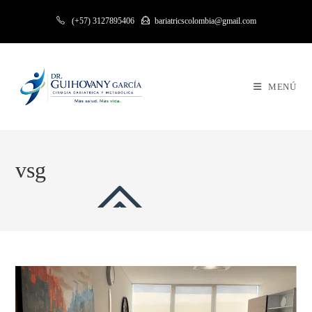
Ir
(+57) 3127895406
bariatricscolombia@gmail.com
al
contenido
MENÚ
vsg
>
Blog
>
vsg