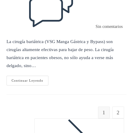
entrada:
Sin comentarios
La cirugía bariátrica (VSG Manga Gástrica y Bypass) son
cirugías altamente efectivas para bajar de peso. La cirugía
bariátrica en pacientes obesos, no sólo ayuda a verse más
delgado, sino…
Dieta
Continuar Leyendo
Antes
De
Cirugía
Bariátrica
1
2
Ir a la página siguiente