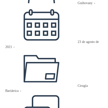
Guihovany
Publicación
de
la
entrada:
23 de agosto de
2021
Categoría
de
la
entrada:
Cirugía
Bariátrica
Comentarios
de
la