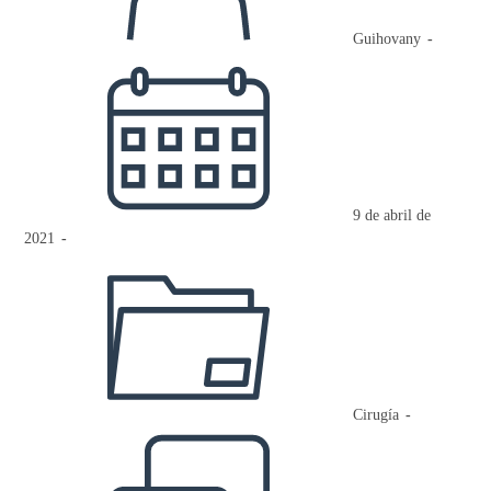
Guihovany
Publicación
de
la
entrada:
9 de abril de
2021
Categoría
de
la
entrada:
Cirugía
Comentarios
de
la