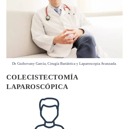
Dr. Guihovany García, Cirugía Bariátrica y Laparoscopia Avanzada.
COLECISTECTOMÍA
LAPAROSCÓPICA
Autor
de
la
entrada: