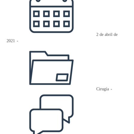
de
la
entrada:
2 de abril de
2021
Categoría
de
la
entrada:
Cirugía
Comentarios
de
la
entrada: