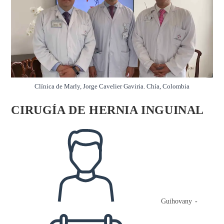
Clínica de Marly, Jorge Cavelier Gaviria. Chía, Colombia
CIRUGÍA DE HERNIA INGUINAL
Autor
de
la
entrada:
Guihovany
Publicación