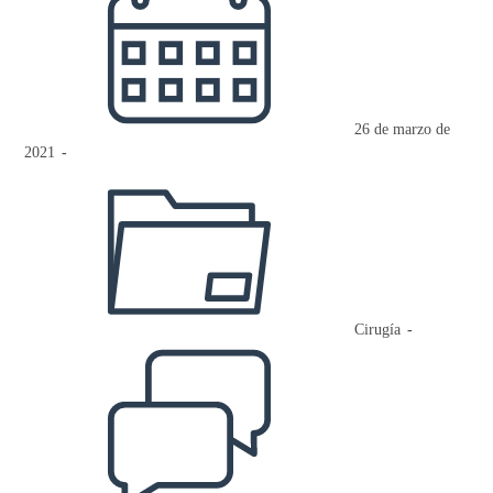
de
la
entrada:
26 de marzo de
2021
Categoría
de
la
entrada:
Cirugía
Comentarios
de
la
entrada: