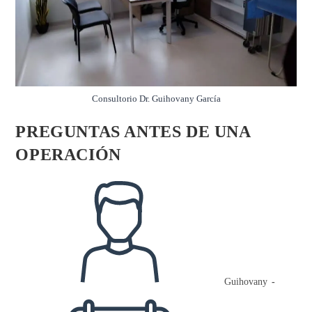
Consultorio Dr. Guihovany García
PREGUNTAS ANTES DE UNA
OPERACIÓN
Autor
de
la
entrada:
Guihovany
Publicación