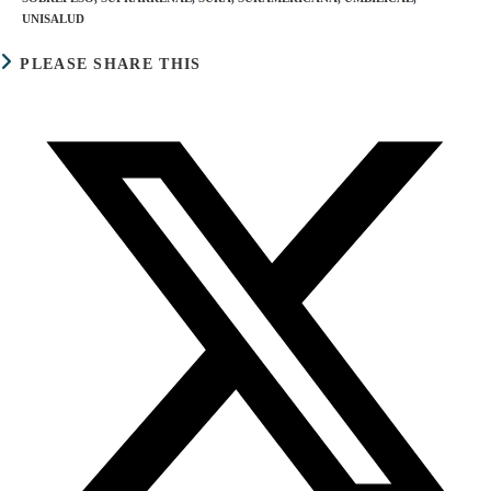
UNISALUD
COMPARTIR
PLEASE SHARE THIS
ESTE
CONTENIDO
Se
abre
en
una
nueva
ventana