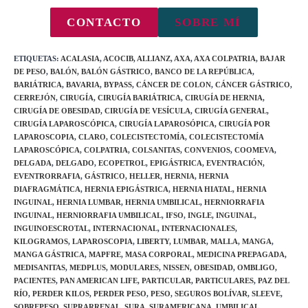
CONTACTO
SOBRE MÍ
ETIQUETAS
:
ACALASIA
,
ACOCIB
,
ALLIANZ
,
AXA
,
AXA COLPATRIA
,
BAJAR
DE PESO
,
BALÓN
,
BALÓN GÁSTRICO
,
BANCO DE LA REPÚBLICA
,
BARIÁTRICA
,
BAVARIA
,
BYPASS
,
CÁNCER DE COLON
,
CÁNCER GÁSTRICO
,
CERREJÓN
,
CIRUGÍA
,
CIRUGÍA BARIÁTRICA
,
CIRUGÍA DE HERNIA
,
CIRUGÍA DE OBESIDAD
,
CIRUGÍA DE VESÍCULA
,
CIRUGÍA GENERAL
,
CIRUGÍA LAPAROSCÓPICA
,
CIRUGÍA LAPAROSÓPICA
,
CIRUGÍA POR
LAPAROSCOPIA
,
CLARO
,
COLECISTECTOMÍA
,
COLECISTECTOMÍA
LAPAROSCÓPICA
,
COLPATRIA
,
COLSANITAS
,
CONVENIOS
,
COOMEVA
,
DELGADA
,
DELGADO
,
ECOPETROL
,
EPIGÁSTRICA
,
EVENTRACIÓN
,
EVENTRORRAFIA
,
GÁSTRICO
,
HELLER
,
HERNIA
,
HERNIA
DIAFRAGMÁTICA
,
HERNIA EPIGÁSTRICA
,
HERNIA HIATAL
,
HERNIA
INGUINAL
,
HERNIA LUMBAR
,
HERNIA UMBILICAL
,
HERNIORRAFIA
INGUINAL
,
HERNIORRAFIA UMBILICAL
,
IFSO
,
INGLE
,
INGUINAL
,
INGUINOESCROTAL
,
INTERNACIONAL
,
INTERNACIONALES
,
KILOGRAMOS
,
LAPAROSCOPIA
,
LIBERTY
,
LUMBAR
,
MALLA
,
MANGA
,
MANGA GÁSTRICA
,
MAPFRE
,
MASA CORPORAL
,
MEDICINA PREPAGADA
,
MEDISANITAS
,
MEDPLUS
,
MODULARES
,
NISSEN
,
OBESIDAD
,
OMBLIGO
,
PACIENTES
,
PAN AMERICAN LIFE
,
PARTICULAR
,
PARTICULARES
,
PAZ DEL
RÍO
,
PERDER KILOS
,
PERDER PESO
,
PESO
,
SEGUROS BOLÍVAR
,
SLEEVE
,
SOBREPESO
,
SUPRARRENAL
,
SURA
,
SURAMERICANA
,
UMBILICAL
,