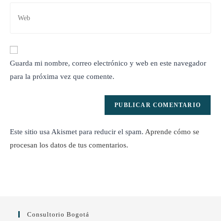
usuario
de
Introduce
para
correo
la
comentar
electrónico
URL
para
de
comentar
tu
Guarda mi nombre, correo electrónico y web en este navegador
web
para la próxima vez que comente.
(opcional)
Este sitio usa Akismet para reducir el spam.
Aprende cómo se
procesan los datos de tus comentarios.
Consultorio Bogotá