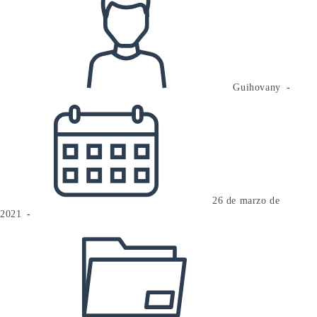
de
la
entrada:
Guihovany
Publicación
de
la
entrada:
26 de marzo de
2021
Categoría
de
la
entrada: