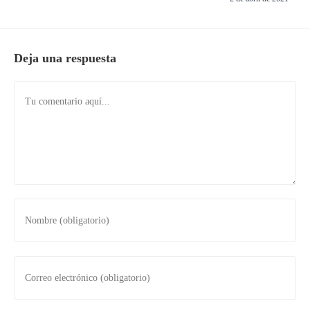
Deja una respuesta
Comentario
Introduce
tu
nombre
o
Introduce
nombre
tu
de
dirección