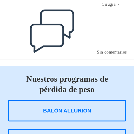
Cirugía
Comentarios
de
la
entrada:
Sin comentarios
Nuestros programas de
pérdida de peso
BALÓN ALLURION