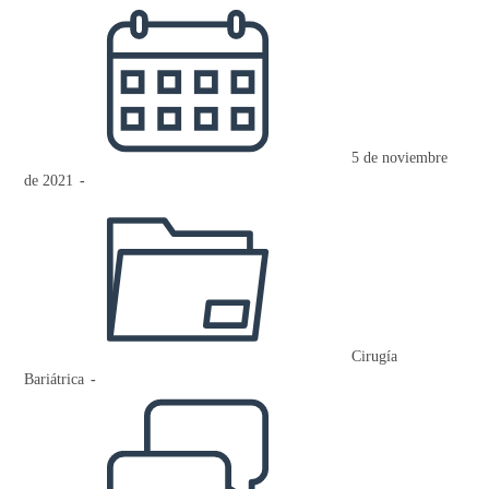
Publicación
de
la
entrada:
5 de noviembre
de 2021
Categoría
de
la
entrada:
Cirugía
Bariátrica
Comentarios
de
la
entrada: