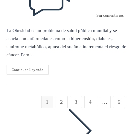
Sin comentarios
La Obesidad es un problema de salud pública mundial y se
asocia con enfermedades como la hipertensión, diabetes,
sindrome metabólico, apnea del sueño e incrementa el riesgo de
cáncer. Pero…
Obesidad
Continuar Leyendo
Y
Preparación
Psicológica
1
2
3
4
…
6
Ir a la página siguiente