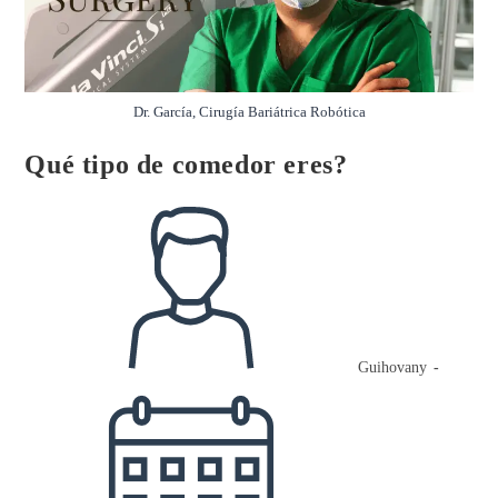
Dr. García, Cirugía Bariátrica Robótica
Qué tipo de comedor eres?
Autor
de
la
entrada:
Guihovany
Publicación
de
la
entrada: