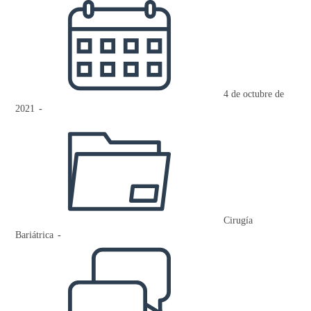
de
la
entrada:
4 de octubre de
2021
Categoría
de
la
entrada:
Cirugía
Bariátrica
Comentarios
de
la
entrada: