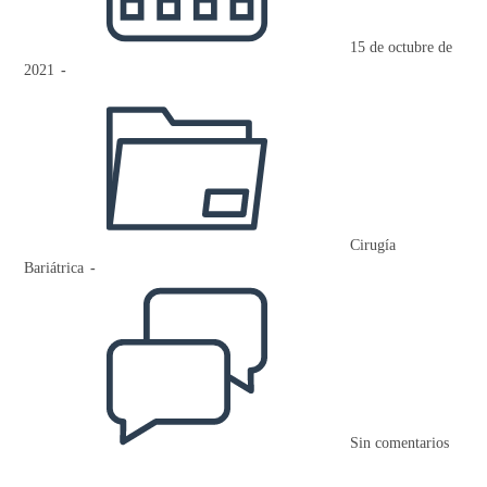
15 de octubre de
2021
Categoría
de
la
entrada:
Cirugía
Bariátrica
Comentarios
de
la
entrada:
Sin comentarios