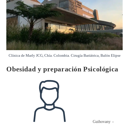
Clínica de Marly JCG, Chía. Colombia. Cirugía Bariátrica, Balón Elipse
Obesidad y preparación Psicológica
Autor
de
la
entrada:
Guihovany
Publicación