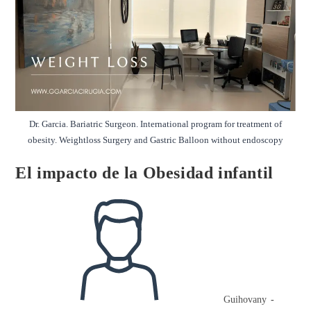
Dr. Garcia. Bariatric Surgeon. International program for treatment of
obesity. Weightloss Surgery and Gastric Balloon without endoscopy
El impacto de la Obesidad infantil
Autor
de
la
entrada:
Guihovany