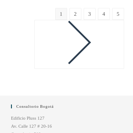
1
2
3
4
5
Ir a la página siguiente
Consultorio Bogotá
Edificio Pluss 127
Av. Calle 127 # 20-16