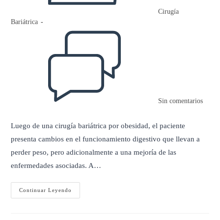
Cirugía
Bariátrica
Comentarios
de
la
entrada:
Sin comentarios
Luego de una cirugía bariátrica por obesidad, el paciente
presenta cambios en el funcionamiento digestivo que llevan a
perder peso, pero adicionalmente a una mejoría de las
enfermedades asociadas. A…
Beneficios
Continuar Leyendo
De
La
Cirugía
Bariátrica