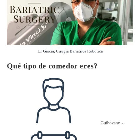
Dr. García, Cirugía Bariátrica Robótica
Qué tipo de comedor eres?
Autor
de
la
entrada:
Guihovany
Publicación
de