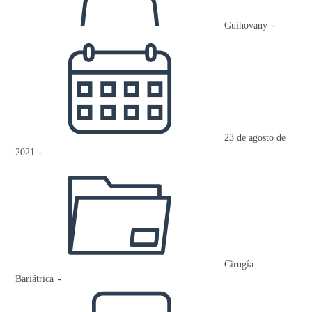
Guihovany
Publicación
de
la
entrada:
23 de agosto de
2021
Categoría
de
la
entrada:
Cirugía
Bariátrica
Comentarios
de