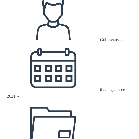
de
la
entrada:
Guihovany
Publicación
de
la
entrada:
6 de agosto de
2021
Categoría
de
la
entrada: