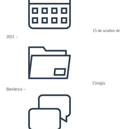
la
entrada:
15 de octubre de
2021
Categoría
de
la
entrada:
Cirugía
Bariátrica
Comentarios
de
la
entrada: