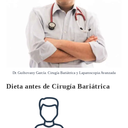
Dr. Guihovany García. Cirugía Bariátrica y Laparoscopia Avanzada
Dieta antes de Cirugía Bariátrica
Autor
de
la
entrada: