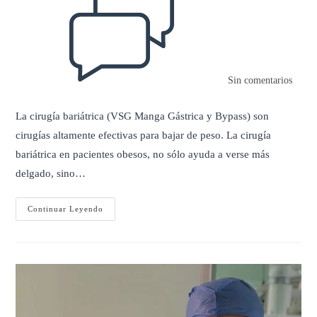
la
entrada:
Sin comentarios
La cirugía bariátrica (VSG Manga Gástrica y Bypass) son
cirugías altamente efectivas para bajar de peso. La cirugía
bariátrica en pacientes obesos, no sólo ayuda a verse más
delgado, sino…
Dieta
Continuar Leyendo
Antes
De
Cirugía
Bariátrica