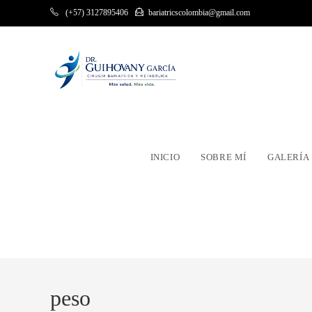
Ir
(+57) 3127895406
bariatricscolombia@gmail.com
al
contenido
INICIO
SOBRE MÍ
GALERÍA
peso