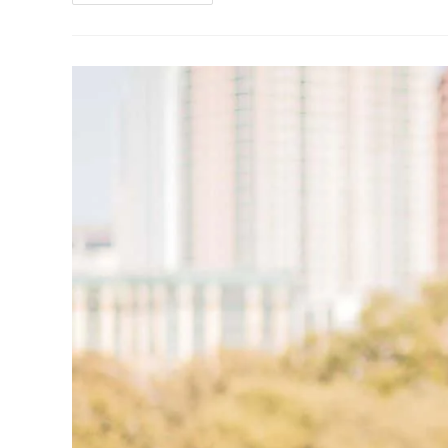
En
Cirugía
Bariátrica