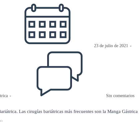
Publicación
de
la
entrada:
23 de julio de 2021
Comentarios
de
la
entrada:
trica
Sin comentarios
riátrica. Las cirugías bariátricas más frecuentes son la Manga Gástrica
s…