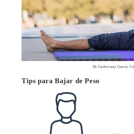
Dr. Guihovany García. Ci
Tips para Bajar de Peso
Autor
de
la
entrada: