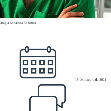
 Cirugía Bariátrica Robótica
Publicación
de
la
entrada:
15 de octubre de 2021
Comentarios
de
la
entrada: