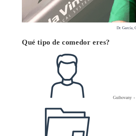
Dr. García,
Qué tipo de comedor eres?
Autor
de
la
entrada:
Guihovany
Categoría
de
la
entrada: