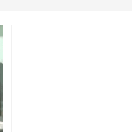
DE
>
Blog
>
peso
LA
WEB