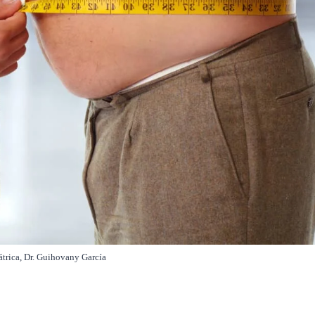
átrica, Dr. Guihovany García