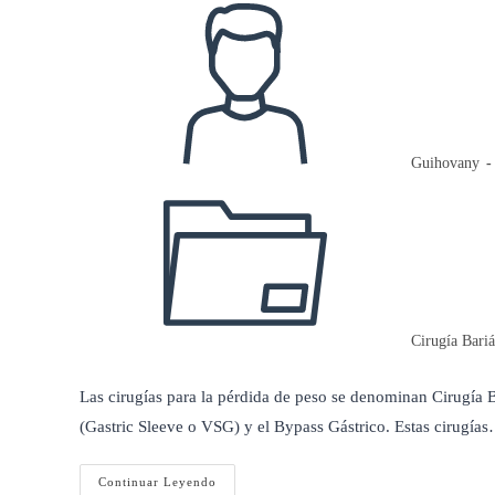
Autor
de
la
entrada:
Guihovany
Categoría
de
la
entrada:
Cirugía Bariá
Las cirugías para la pérdida de peso se denominan Cirugía Ba
(Gastric Sleeve o VSG) y el Bypass Gástrico. Estas cirugía
Calidad
Continuar Leyendo