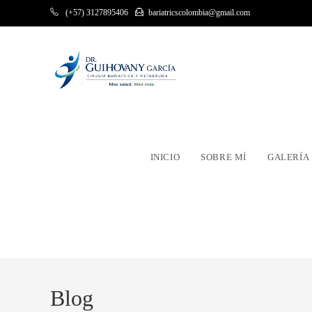
Ir
(+57) 3127895406
bariatricscolombia@gmail.com
al
contenido
INICIO
SOBRE MÍ
GALERÍA
Blog