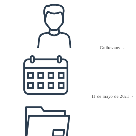
Autor
de
la
entrada:
Guihovany
Publicación
de
la
entrada:
11 de mayo de 2021
Categoría
de
la
entrada: