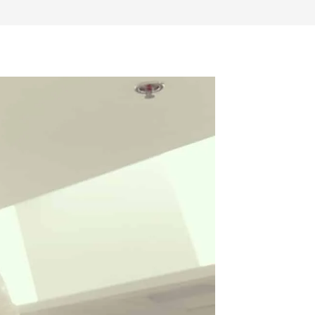
DE
>
Cirugía Bariátrica
>
Diabetes y Obesidad, una combinación mor
LA
WEB