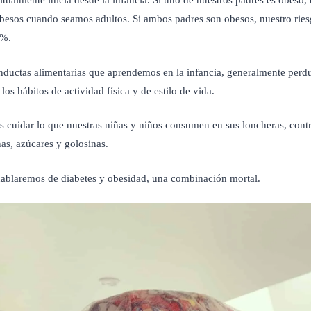
tualmente inicia desde la infancia. Si uno de nuestros padres es obeso,
besos cuando seamos adultos. Si ambos padres son obesos, nuestro rie
6%.
nductas alimentarias que aprendemos en la infancia, generalmente perdu
los hábitos de actividad física y de estilo de vida.
s cuidar lo que nuestras niñas y niños consumen en sus loncheras, cont
nas, azúcares y golosinas.
ablaremos de diabetes y obesidad, una combinación mortal.